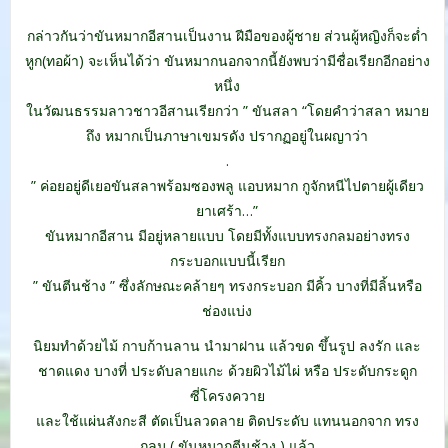
กล่าวกันว่าขันหมากอีสานเป็นงาน ฝีมือของผู้ชาย ส่วนผู้หญิงก็จะต่ำ
หูก(ทอผ้า) จะเห็นได้ว่า ขันหมากนอกจากนี้ยังพบว่ามีชื่อเรียกอีกอย่าง
หนึ่ง
ในวัฒนธรรมลาวชาวอีสานเรียกว่า ” ขันสลา “โดยคำว่าสลา หมาย
ถึง หมากเป็นภาษาเขมรดัง ปรากฏอยู่ในผญาว่า
.
” ค่อยอยู่ดีเยอขันสลาพร้อมซองพลู แอบหมาก กูจักหนีไปตายผู้เดียว
ยาเศร้า…”
ขันหมากอีสาน มีอยู่หลายแบบ โดยมีทั้งแบบทรงกลมอย่างทรง
กระบอกแบบนี้เรียก
” ขันตีนช้าง ” ซึ่งลักษณะคล้ายๆ ทรงกระบอก มีคิ้ว บางที่มีลิ้นหรือ
ช่องแบ่ง
นิยมทำด้วยไม้ กาบก้านลาน นำมาฝาน แล้วขด ขึ้นรูป ลงรัก และ
ชาดแดง บางที่ ประดับลายแกะ ด้วยผิวไม้ไผ่ หรือ ประดับกระดูก
ซี่โครงควาย
และใช้แผ่นสังกะสี ตัดเป็นลวดลาย ติดประดับ แทนนอกจาก ทรง
กลม ( ขันหมากตีนช้าง ) แล้ว