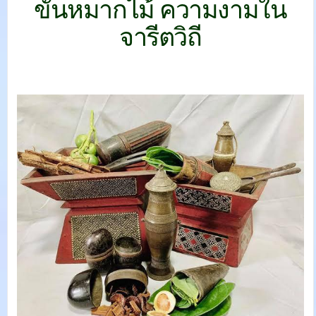
ขันหมากไม้ ความงามใน
จารีตวิถี
–