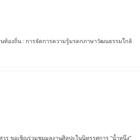
ิ่นท้องถิ่น : การจัดการความรู้มรดกภาษาวัฒนธรรมใกล้
ศวร ขอเชิญร่วมชมผลงานศิลปะในนิทรรศการ “น้ำหนึ่ง”