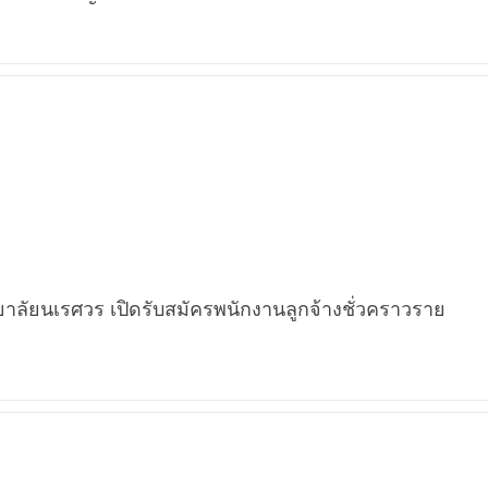
าลัยนเรศวร เปิดรับสมัครพนักงานลูกจ้างชั่วคราวราย