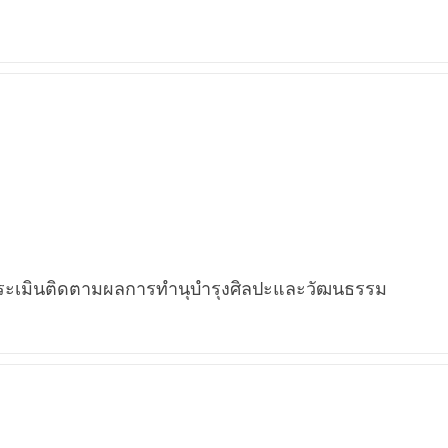
มินติดตามผลการทำนุบำรุงศิลปะและวัฒนธรรม