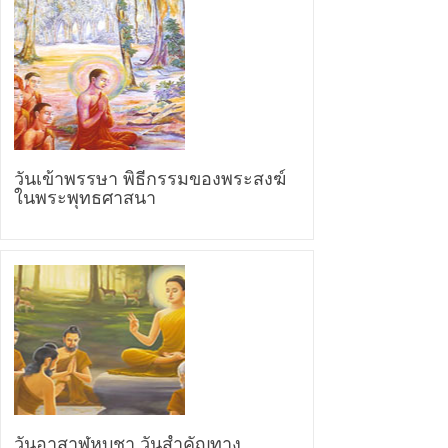
วันเข้าพรรษา พิธีกรรมของพระสงฆ์
ในพระพุทธศาสนา
วันอาสาฬหบูชา วันสำคัญทาง