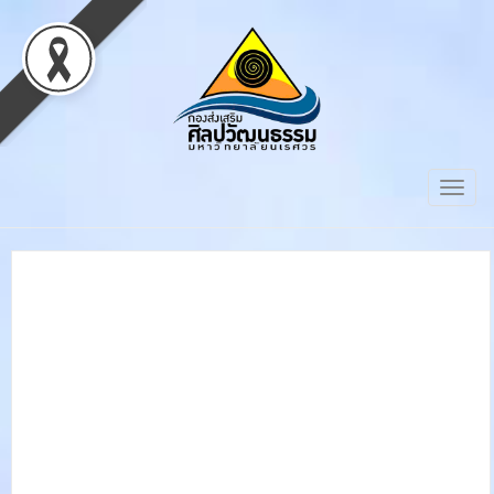
Togg
navig
ขอเชิญร่วมพิธีเปิดหอเทิด
พระเกียรติสมเด็จพระ
นเรศวรมหาราช หอพระ
ไตรปิฎก มหาวิทยาลัย
นเรศวร และห้องนิทรรศการ