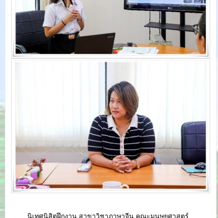
นิเทศนิสิตฝึกงาน สาขาวิชาภาษาจีน คณะมนุษยศาสตร์