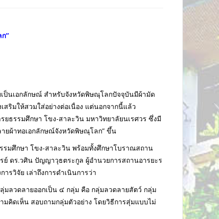
ลก”
็นเอกลักษณ์ สำหรับจังหวัดพิษณุโลกปัจจุบันมีผ้ามัด
สริมให้สวมใส่อย่างต่อเนื่อง แต่นอกจากนี้แล้ว
านอารยธรรมศึกษา โขง-สาละวิน มหาวิทยาลัยนเรศวร ซึ่งมี
ายผ้าทอเอกลักษณ์จังหวัดพิษณุโลก” ขึ้น
รยธรรมศึกษา โขง-สาละวิน พร้อมทั้งศึกษาโบราณสถาน
จารย์ ดร.วศิน ปัญญาวุธตระกูล ผู้อำนวยการสถานอารยะร
การวิจัย เล่าถึงการดำเนินการว่า
ลวดลายออกเป็น ๔ กลุ่ม คือ กลุ่มลวดลายสัตว์ กลุ่ม
คิดเห็น สอบถามกลุ่มตัวอย่าง โดยวิธีการสุ่มแบบไม่