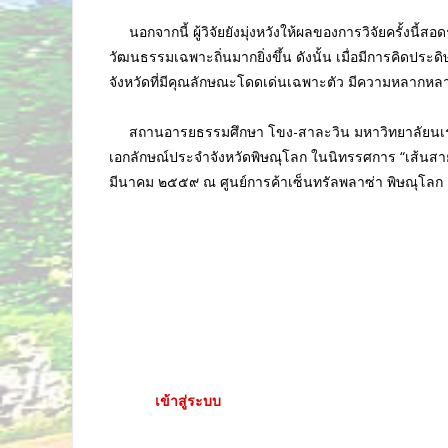
นอกจากนี้ ผู้วิจัยยังมุ่งหวังให้ผลของการวิจัยครั้งนี้
วัฒนธรรมเฉพาะถิ่นมากยิ่งขึ้น ดังนั้น เมื่อมีการคิดป
จังหวัดที่มีคุณลักษณะโดดเด่นเฉพาะตัว มีความหลากหล
สถานอารยธรรมศึกษา โขง-สาละวิน มหาวิทยาลัยนเรศวร 
เอกลักษณ์ประจำจังหวัดพิษณุโลก ในนิทรรศการ “เส้นสายชา
มีนาคม ๒๕๕๙ ณ ศูนย์การค้าเซ็นทรัลพลาซ่า พิษณุโลก
ใส่ความเห็น
คุณต้อง
เข้าสู่ระบบ
เพื่อจะพิมพ์ความเห็น