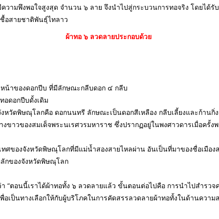
มีความพึงพอใจสูงสุด จำนวน ๖ ลาย จึงนำไปสู่กระบวนการทอจริง โดยได้รั
เชื้อสายชาติพันธุ์ไทลาว
ผ้าทอ ๖ ลวดลายประกอบด้วย
น้าของดอกปีบ ที่มีลักษณะกลีบดอก ๔ กลีบ
อดอกปีบดั้งเดิม
ัดพิษณุโลกคือ ดอกนนทรี ลักษณะเป็นดอกสีเหลือง กลีบเลี้ยงและก้านกิ่ง
งขาวของสมเด็จพระนเรศวรมหาราช ซึ่งปรากฏอยู่ในพงศาวดารเมื่อครั้งพระ
ของจังหวัดพิษณุโลกที่มีแม่น้ำสองสายไหลผ่าน อันเป็นที่มาของชื่อเมือ
ลักของจังหวัดพิษณุโลก
า “ตอนนี้เราได้ผ้าทอทั้ง ๖ ลวดลายแล้ว ขั้นตอนต่อไปคือ การนำไปสำรวจควา
เพื่อเป็นทางเลือกให้กับผู้บริโภคในการคัดสรรลวดลายผ้าทอทั้งในด้านควา