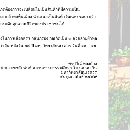
โภคต้องการจะเปลี่ยนไปเป็นสินค้าที่มีความเป็น
ลวดลายผ้าทอพื้นเมือง นำเสนอเป็นสินค้าวัฒนธรรมประจำ
ละยกระดับคุณภาพชีวิตของประชาชนได้
นการเลือกสรร กลั่นกรอง ก่อเกิดเป็น ๓ ลวดลายผ้าทอ
่าฝัน หลังวัน ๒๕ ปี มหาวิทยาลัยนเรศวร วันที่ ๑๐ – ๑๑
พรปวีณ์ ทองด้วง
นักประชาสัมพันธ์ สถานอารยธรรมศึกษา โขง-สาละวิน
มหาวิทยาลัยนเรศวร
๒๖ กุมภาพันธ์ ๒๕๕๙