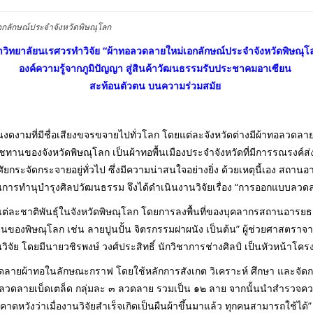
กลักษณ์ประจำจังหวัดพิษณุโลก
วิทยาลัยนเรศวรทำวิจัย “ผ้าทอลวดลายใหม่เอกลักษณ์ประจำจังหวัดพิษณุโ
องค์ความรู้จากภูมิปัญญา สู่สินค้าวัฒนธรรมรับประชาคมอาเซียน
สะท้อนตัวตน บนความร่วมสมัย
งามที่มีชื่อเสียงขจรขจายไปทั่วโลก โดยแต่ละจังหวัดต่างมีผ้าทอลวดลายเป
านของจังหวัดพิษณุโลก เป็นผ้าทอพื้นเมืองประจำจังหวัดที่มีการรณรงค์ส่งเ
าศัยกระจัดกระจายอยู่ทั่วไป ซึ่งมีความน่าสนใจอย่างยิ่ง ด้วยเหตุนี้เอง สถ
้านการทำนุบำรุงศิลปวัฒนธรรม จึงได้ดำเนินงานวิจัยเรื่อง “การออกแบบลวดล
องแต่ละชาติพันธุ์ในจังหวัดพิษณุโลก โดยการลงพื้นที่ของบุคลากรสถานอา
นของพิษณุโลก เช่น ลายปูนปั้น จิตรกรรมฝาผนัง เป็นต้น” ผู้ช่วยศาสตรา
ัย โดยมีนายวชิรพงษ์ วงศ์ประสิทธิ์ นักวิชาการช่างศิลป์ เป็นหัวหน้าโครง
ายผ้าทอในลักษณะกราฟ โดยใช้หลักการสังเกต วิเคราะห์ ศึกษา และจัดกลุ่ม
มลวดลายเบ็ดเตล็ด กลุ่มละ ๓ ลวดลาย รวมเป็น ๑๒ ลาย จากนั้นนำสำรวจความ
วังว่าเมื่องานวิจัยสำเร็จเกิดเป็นผืนผ้าขึ้นมาแล้ว ทุกคนสามารถใช้ได้”