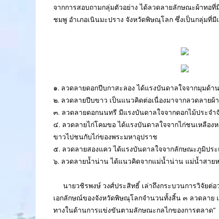
จากการสอบถามกลุ่มตัวอย่าง ได้ลวดลายลักษณะผ้าทอที่
ชมพู อำเภอเนินมะปราง จังหวัดพิษณุโลก ซึ่งเป็นกลุ่มที่มี
๑. ลวดลายดอกปีบกาสะลอง ได้แรงบันดาลใจจากมุมด้านห
๒. ลวดลายปีบขาว เป็นแนวคิดต่อเนื่องมาจากลวดลายผ้าท
๓. ลวดลายดอกนนทรี มีแรงบันดาลใจจากดอกไม้ประจำจังหว
๔. ลวดลายไก่โคมขอ ได้แรงบันดาลใจจากไก่ชนเหลืองหา
ขาวไปชนกับไก่ของพระมหาอุปราช
๕. ลวดลายสองแคว ได้แรงบันดาลใจจากลักษณะภูมิประเทศ
๖. ลวดลายน้ำน่าน ได้แนวคิดจากแม่น้ำน่าน แม่น้ำสายห
นายวชิรพงษ์ วงศ์ประสิทธิ์ เล่าถึงกระบวนการวิจัยต่อว่
เอกลักษณ์ของจังหวัดพิษณุโลกจำนวนทั้งสิ้น ๓ ลวดลาย 
ทางในด้านการแข่งขันตามลักษณะกลไกของการตลาด”