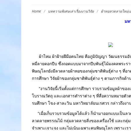
Home
/
บทความพิเศษเล่าเรื่องงานวิจัย
/
ผ้าทอลวดลายใหม่เอ
มหา
ผ้าไหม ผ้าฝ้ายฝีมือคนไทย คือภูมิปัญญา วัฒนธรรมอันงด
หมี่ลายดอกปีบ ซึ่งถอดแบบมาจากปีบพันธุ์ไม้มงคลพระราชท
พิษณุโลกยังมีลวดลายผ้าทอของกลุ่มชาติพันธุ์ต่าง ๆ ที่อ
การศึกษา วิจัยผ้าของกลุ่มชาติพันธุ์ต่าง ๆ ตามภารกิจด
“งานวิจัยนี้เริ่มตั้งแต่การศึกษา รวบรวมข้อมูลผ้าข
โบราณวัตถุ และเอกสารตำราต่าง ๆ ที่สื่อความหมายตัวต
รมศึกษา โขง-สาละวิน มหาวิทยาลัยนเรศวร กล่าวถึงงานวิจ
“เมื่อเก็บรวบรวมข้อมูลได้แล้ว ก็นำมาออกแบบเป็นลวดล
ลวดลายพรรณไม้ กลุ่มลวดลายสิ่งของเครื่องใช้ และกลุ่
จำเพาะเจาะจง และไม่เน้นเฉพาะคนพิษณุโลก เพราะเราคาดห