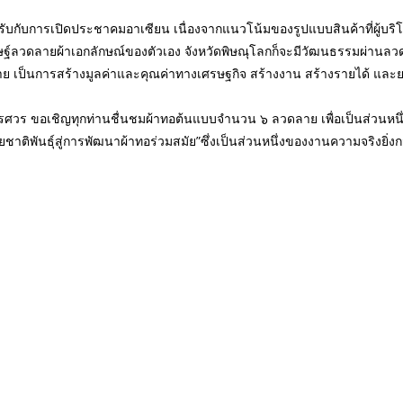
สอดรับกับการเปิดประชาคมอาเซียน เนื่องจากแนวโน้มของรูปแบบสินค้าที่ผู้บริ
ระดิษฐ์ลวดลายผ้าเอกลักษณ์ของตัวเอง จังหวัดพิษณุโลกก็จะมีวัฒนธรรมผ่าน
าย เป็นการสร้างมูลค่าและคุณค่าทางเศรษฐกิจ สร้างงาน สร้างรายได้ แ
ขอเชิญทุกท่านชื่นชมผ้าทอต้นแบบจำนวน ๖ ลวดลาย เพื่อเป็นส่วนหนึ่งใ
ติพันธุ์สู่การพัฒนาผ้าทอร่วมสมัย”ซึ่งเป็นส่วนหนึ่งของงานความจริงยิ่งกว