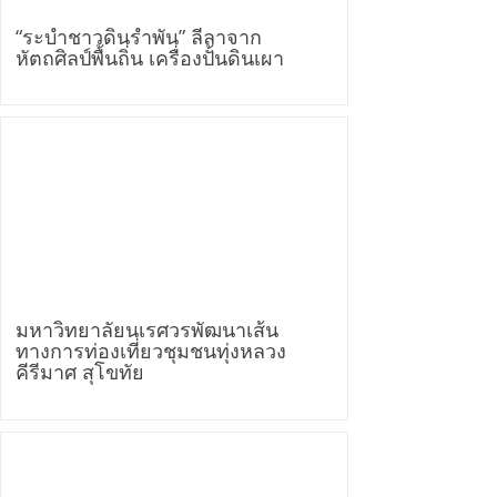
“ระบำชาวดินรำพัน” ลีลาจาก
หัตถศิลป์พื้นถิ่น เครื่องปั้นดินเผา
มหาวิทยาลัยนเรศวรพัฒนาเส้น
ทางการท่องเที่ยวชุมชนทุ่งหลวง
คีรีมาศ สุโขทัย