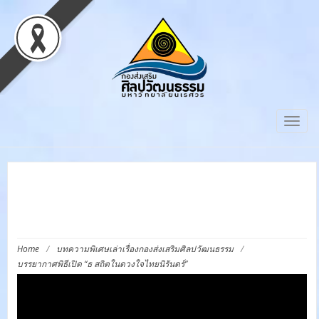
Togg
navig
บรรยากาศพิธีเปิด “ธ สถิตใน
ดวงใจไทยนิรันดร์”
Home
/
บทความพิเศษเล่าเรื่องกองส่งเสริมศิลปวัฒนธรรม
/
บรรยากาศพิธีเปิด “ธ สถิตในดวงใจไทยนิรันดร์”